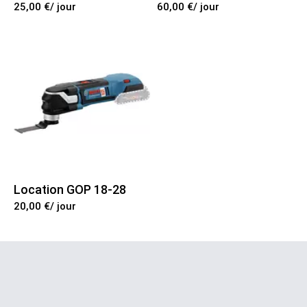
25,00 €
/ jour
60,00 €
/ jour
Location Défonceuse
Location Aspirateur
Location Compresseur
Location Sableuse
Location GOP 18-28
Location Banjo et Boîte de charge
20,00 €
/ jour
Location Bétonnière
Location Goulotte à gravat