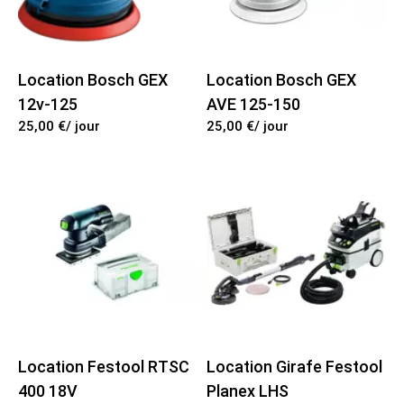
Accessoir peinture
Nettoyage et protection
DCL
Location Cloueuse
Peinture mur
Electricitée
Location Lève plaque
Location Bosch GEX
Location Bosch GEX
12v-125
AVE 125-150
Bois
Location Décolleuse
25,00 €
/ jour
25,00 €
/ jour
Fibre
Location Encolleuse
Neige
Location Pistolet peinture
Jardin
Location Ponceuse
Location Nettoyeur
Location Festool RTSC
Location Girafe Festool
400 18V
Planex LHS
Location Visseuse