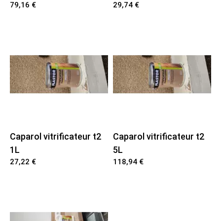
79,16 €
29,74 €
Location Défonceuse
Location Aspirateur
Location Compresseur
Location Sableuse
Caparol vitrificateur t2
Caparol vitrificateur t2
Location Banjo et Boîte de charge
1L
5L
27,22 €
118,94 €
Location Bétonnière
Location Goulotte à gravat