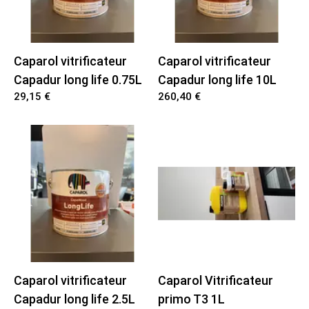
Accessoir peinture
Nettoyage et protection
DCL
Location Cloueuse
Peinture mur
Electricitée
Location Lève plaque
Caparol vitrificateur
Caparol vitrificateur
Capadur long life 0.75L
Capadur long life 10L
Bois
Location Décolleuse
29,15 €
260,40 €
Fibre
Location Encolleuse
Neige
Location Pistolet peinture
Jardin
Location Ponceuse
Location Nettoyeur
Caparol vitrificateur
Caparol Vitrificateur
Capadur long life 2.5L
primo T3 1L
Location Visseuse