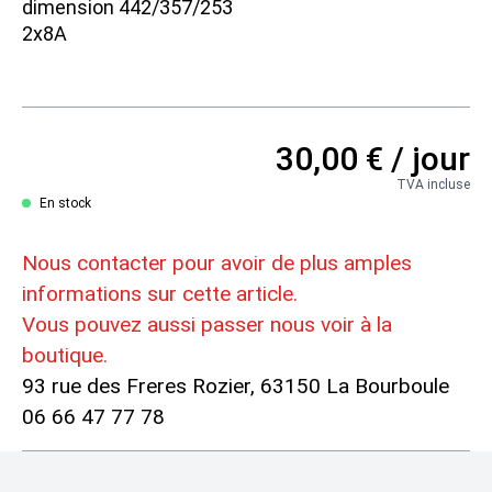
dimension 442/357/253
2x8A
Location Défonceuse
Location Aspirateur
30,00 €
/ jour
Location Compresseur
TVA incluse
En stock
Location Sableuse
Nous contacter pour avoir de plus amples
informations sur cette article.
Location Banjo et Boîte de charge
Vous pouvez aussi passer nous voir à la
boutique.
93 rue des Freres Rozier, 63150 La Bourboule
Location Bétonnière
06 66 47 77 78
Location Goulotte à gravat