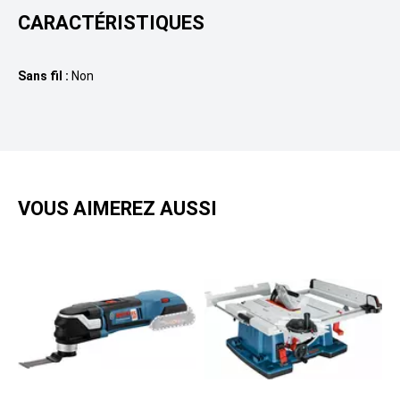
CARACTÉRISTIQUES
Location Chauffage et Deshumidificateur
Sans fil :
Non
Location Rabot
VOUS AIMEREZ AUSSI