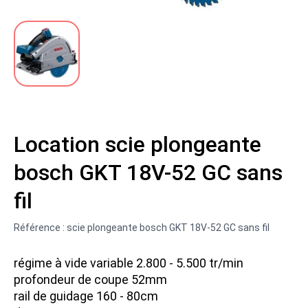
Accessoir peinture
Nettoyage et protection
DCL
Location Cloueuse
Peinture mur
Electricitée
Location Lève plaque
Bois
Location Décolleuse
Fibre
Location Encolleuse
Location scie plongeante
bosch GKT 18V-52 GC sans
Neige
Location Pistolet peinture
fil
Jardin
Location Ponceuse
Référence :
scie plongeante bosch GKT 18V-52 GC sans fil
Location Nettoyeur
régime à vide variable 2.800 - 5.500 tr/min
profondeur de coupe 52mm
rail de guidage 160 - 80cm
Location Visseuse